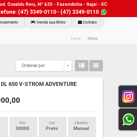
d. Osvaldo Reis, Nº 635 - Fazendinha - Itajaí - SC
lefone: (47) 3349-0110
- (47) 3349-0110
nciamento
Venda sua Moto
Contato
Home
Motos
Ordenar por
Toggle Dropdown
 DL 650 V-STROM ADVENTURE
900,00
Km
Cor
Câmbio
30000
Preto
Manual