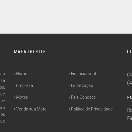
MAPA DO SITE
C
omo
Home
Financiamento
(
esa
(
Empresa
Localização
os,
que
Motos
Fale Conosco
E
ece
ero
Venda sua Moto
Politica de Privacidade
Ro
dos
Fa
que