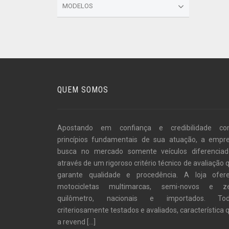
MODELOS
QUEM SOMOS
Apostando em confiança e credibilidade c
princípios fundamentais de sua atuação, a empr
busca no mercado somente veículos diferenciad
através de um rigoroso critério técnico de avaliação 
garante qualidade e procedência. A loja ofer
motocicletas multimarcas, semi-novos e z
quilômetro, nacionais e importados. To
criteriosamente testados e avaliados, característica 
a revend
[...]