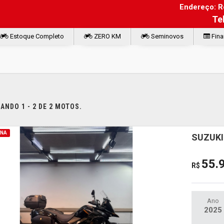
Endereço: Ro
Te
Estoque Completo
ZERO KM
Seminovos
Fina
NDO 1 - 2 DE 2 MOTOS.
INA
SUZUKI
55.
R$
Ano
2025