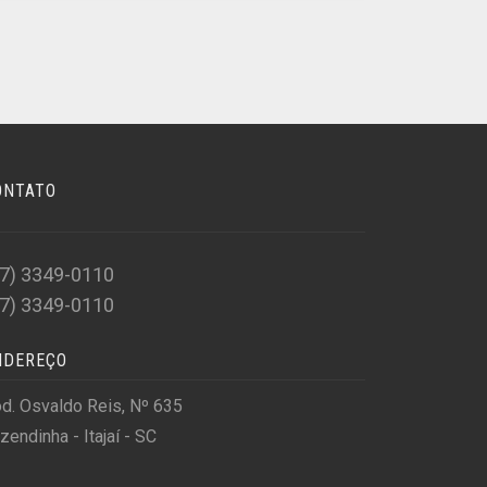
ONTATO
47) 3349-0110
47) 3349-0110
NDEREÇO
d. Osvaldo Reis, Nº 635
zendinha - Itajaí - SC