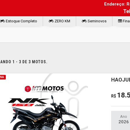
Endereço: Ro
Te
Estoque Completo
ZERO KM
Seminovos
Fina
NDO 1 - 3 DE 3 MOTOS.
INA
HAOJUE
18.
R$
Ano
2026