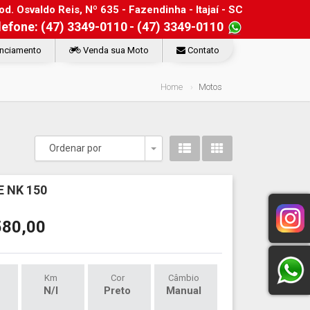
d. Osvaldo Reis, Nº 635 - Fazendinha - Itajaí - SC
lefone: (47) 3349-0110
- (47) 3349-0110
nciamento
Venda sua Moto
Contato
Home
Motos
Ordenar por
Toggle Dropdown
 NK 150
580,00
Km
Cor
Câmbio
N/I
Preto
Manual