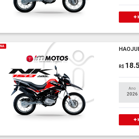
M
INA
HAOJUE
18.
R$
Ano
2026
M