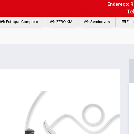
Endereço: Ro
Te
Estoque Completo
ZERO KM
Seminovos
Fina