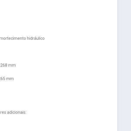
amortecimento hidráulico
de 268 mm
e 265 mm
es adicionais: