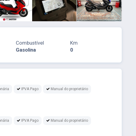
Combustível
Km
Gasolina
0
nária
IPVA Pago
Manual do proprietário
nária
IPVA Pago
Manual do proprietário