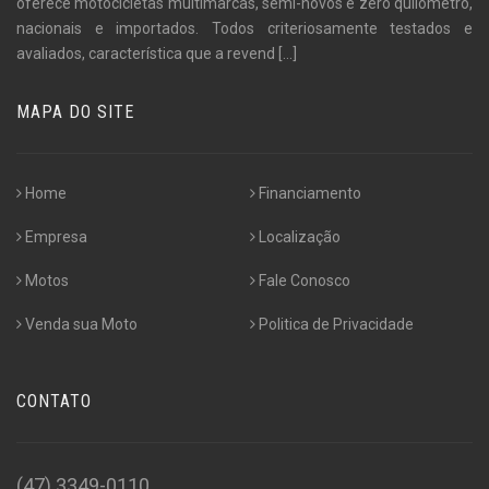
oferece motocicletas multimarcas, semi-novos e zero quilômetro,
nacionais e importados. Todos criteriosamente testados e
avaliados, característica que a revend
[...]
MAPA DO SITE
Home
Financiamento
Empresa
Localização
Motos
Fale Conosco
Venda sua Moto
Politica de Privacidade
CONTATO
(47) 3349-0110