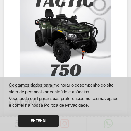
Coletamos dados para melhorar o desempenho do site,
HISUN TACTIC 750
além de personalizar conteúdo e anúncios.
Você pode configurar suas preferências no seu navegador
61.966,00
R$
e conferir a nossa
Política de Privacidade.
Ano
Km
ENTENDI
2027
0