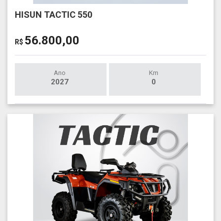
HISUN TACTIC 550
56.800,00
R$
Ano
Km
2027
0