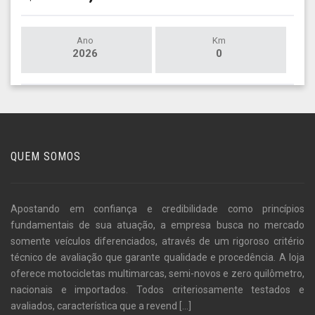
Ano
Km
2026
0
QUEM SOMOS
Apostando em confiança e credibilidade como princípios
fundamentais de sua atuação, a empresa busca no mercado
somente veículos diferenciados, através de um rigoroso critério
técnico de avaliação que garante qualidade e procedência. A loja
oferece motocicletas multimarcas, semi-novos e zero quilômetro,
nacionais e importados. Todos criteriosamente testados e
avaliados, característica que a revend
[...]