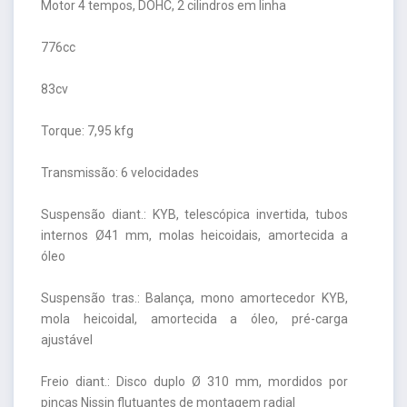
Motor 4 tempos, DOHC, 2 cilindros em linha
776cc
83cv
Torque: 7,95 kfg
Transmissão: 6 velocidades
Suspensão diant.: KYB, telescópica invertida, tubos
internos Ø41 mm, molas heicoidais, amortecida a
óleo
Suspensão tras.: Balança, mono amortecedor KYB,
mola heicoidal, amortecida a óleo, pré-carga
ajustável
Freio diant.: Disco duplo Ø 310 mm, mordidos por
pinças Nissin flutuantes de montagem radial