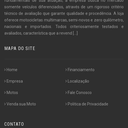
fundamentais de sua atuação, a empresa busca no mercado
somente veículos diferenciados, através de um rigoroso critério
técnico de avaliação que garante qualidade e procedência. A loja
oferece motocicletas multimarcas, semi-novos e zero quilômetro,
nacionais e importados. Todos criteriosamente testados e
avaliados, característica que a revend
[...]
MAPA DO SITE
Home
Financiamento
Empresa
Localização
Motos
Fale Conosco
Venda sua Moto
Politica de Privacidade
CONTATO