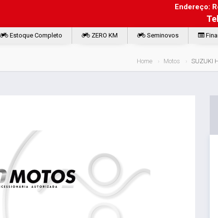
Endereço: Ro
Te
Estoque Completo
ZERO KM
Seminovos
Fina
Home
Motos
SUZUKI 