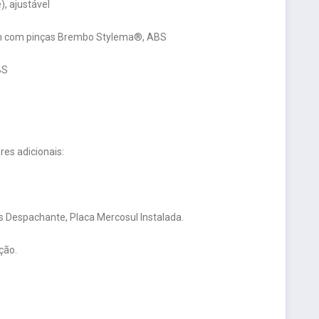
, ajustável
0 mm com pinças Brembo Stylema®, ABS
BS
es adicionais:
 Despachante, Placa Mercosul Instalada.
ção.