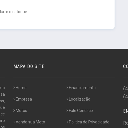
urar o estoque.
MAPA DO SITE
C
omo
Home
Financiamento
(
esa
(
Empresa
Localização
os,
que
Motos
Fale Conosco
E
ece
ero
Venda sua Moto
Politica de Privacidade
Ro
dos