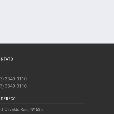
ONTATO
47) 3349-0110
47) 3349-0110
NDEREÇO
d. Osvaldo Reis, Nº 635