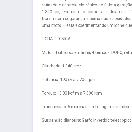
refinada e controle eletrônico de última geraç
1.340 cc, enquanto o corpo aerodinâmico, f
transmitem segurança mesmo nas velocidades m
uma moto — está experimentando um ícone que d
FICHA TÉCNICA
Motor: 4 cilindros em linha, 4 tempos, DOHC, refr
Cilindrada: 1.340 cm³
Potência: 190 cv a 9.700 rpm
Torque: 15,30 kgf·m a 7.000 rpm
Transmissão: 6 marchas; embreagem multidisco 
Suspensão dianteira: Garfo invertido telescópico