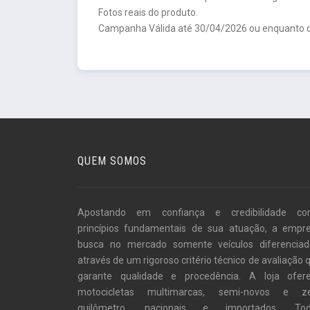
Fotos reais do produto.
Campanha Válida até 30/04/2026 ou enquanto d
QUEM SOMOS
Apostando em confiança e credibilidade c
princípios fundamentais de sua atuação, a empr
busca no mercado somente veículos diferenciad
através de um rigoroso critério técnico de avaliação 
garante qualidade e procedência. A loja ofer
motocicletas multimarcas, semi-novos e z
quilômetro, nacionais e importados. To