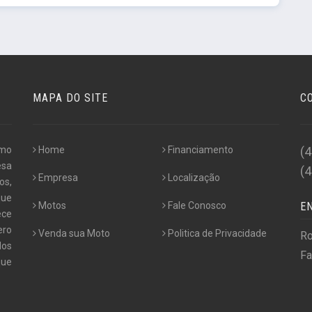
MAPA DO SITE
C
omo
Home
Financiamento
(
esa
(
Empresa
Localização
os,
que
Motos
Fale Conosco
E
ece
ero
Venda sua Moto
Politica de Privacidade
Ro
dos
Fa
que