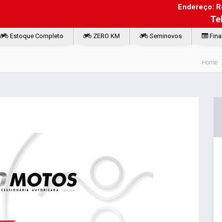
Endereço: Ro
Te
Estoque Completo
ZERO KM
Seminovos
Fina
Home