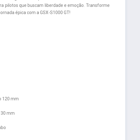
ara pilotos que buscam liberdade e emoção. Transforme
jornada épica com a GSX-S1000 GT!
rso 120 mm
o 130 mm
mbo