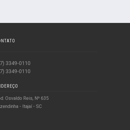
ONTATO
47) 3349-0110
47) 3349-0110
NDEREÇO
d. Osvaldo Reis, Nº 635
zendinha - Itajaí - SC