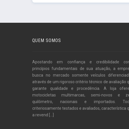
QUEM SOMOS
Apostando em confiança e credibilidade c
princípios fundamentais de sua atuação, a empr
busca no mercado somente veículos diferenciad
através de um rigoroso critério técnico de avaliação 
garante qualidade e procedência. A loja ofer
motocicletas multimarcas, semi-novos e z
quilômetro, nacionais e importados. To
criteriosamente testados e avaliados, característica 
a revend
[...]