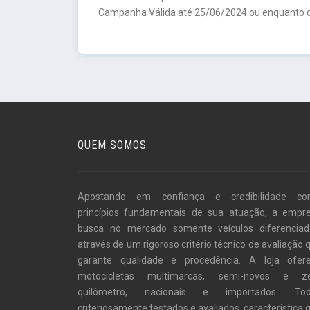
Campanha Válida até 25/06/2024 ou enquanto d
QUEM SOMOS
Apostando em confiança e credibilidade c
princípios fundamentais de sua atuação, a empr
busca no mercado somente veículos diferenciad
através de um rigoroso critério técnico de avaliação 
garante qualidade e procedência. A loja ofer
motocicletas multimarcas, semi-novos e z
quilômetro, nacionais e importados. To
criteriosamente testados e avaliados, característica 