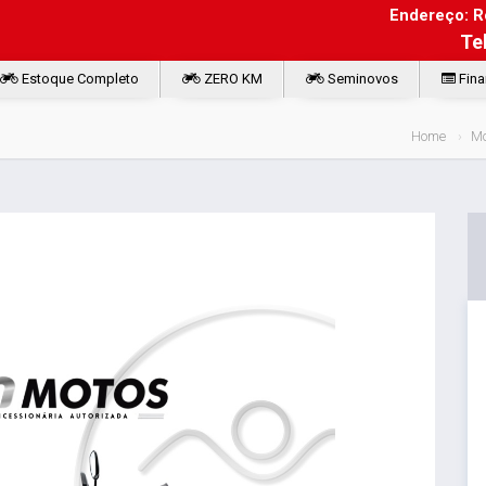
Endereço: Ro
Te
Estoque Completo
ZERO KM
Seminovos
Fina
Home
Mo