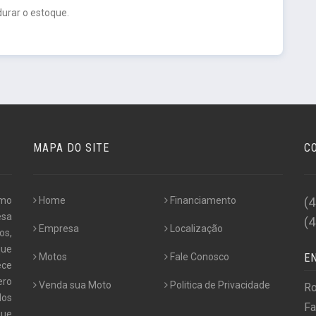
urar o estoque.
MAPA DO SITE
C
omo
Home
Financiamento
(
esa
(
Empresa
Localização
os,
que
Motos
Fale Conosco
E
ece
ero
Venda sua Moto
Politica de Privacidade
Ro
dos
Fa
que