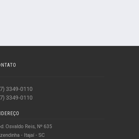
ONTATO
47) 3349-0110
47) 3349-0110
NDEREÇO
d. Osvaldo Reis, Nº 635
zendinha - Itajaí - SC