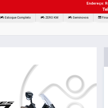
Endereço: Ro
Te
Estoque Completo
ZERO KM
Seminovos
Fina