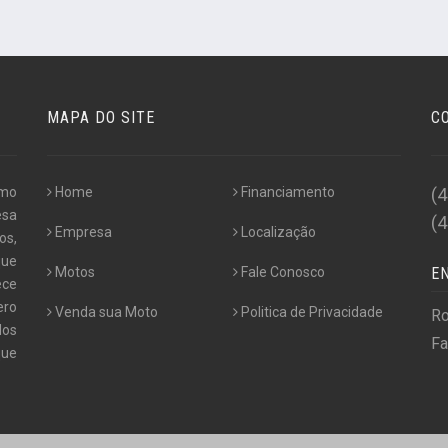
MAPA DO SITE
C
omo
Home
Financiamento
(
esa
(
Empresa
Localização
os,
que
Motos
Fale Conosco
E
ece
ero
Venda sua Moto
Politica de Privacidade
Ro
dos
Fa
que