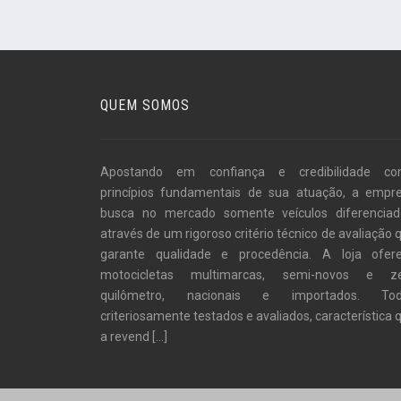
QUEM SOMOS
Apostando em confiança e credibilidade c
princípios fundamentais de sua atuação, a empr
busca no mercado somente veículos diferenciad
através de um rigoroso critério técnico de avaliação 
garante qualidade e procedência. A loja ofer
motocicletas multimarcas, semi-novos e z
quilômetro, nacionais e importados. To
criteriosamente testados e avaliados, característica 
a revend
[...]