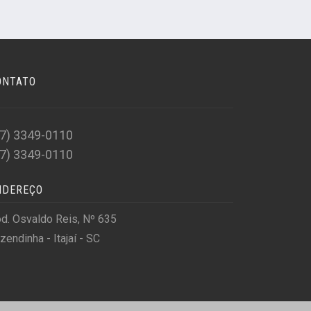
ONTATO
47) 3349-0110
47) 3349-0110
NDEREÇO
d. Osvaldo Reis, Nº 635
zendinha - Itajaí - SC