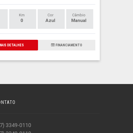
Km
Cor
Câmbio
0
Azul
Manual
AIS DETALHES
FINANCIAMENTO
ONTATO
47) 3349-0110