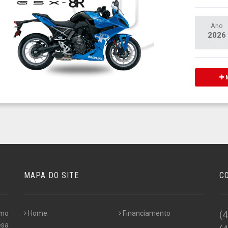
Ano
2026
M
MAPA DO SITE
C
omo
Home
Financiamento
(
esa