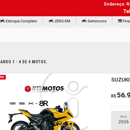
Endereço: Ro
Te
Estoque Completo
ZERO KM
Seminovos
Fina
NDO 1 - 4 DE 4 MOTOS.
INA
SUZUKI
56.
R$
Ano
2026