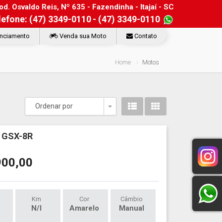
d. Osvaldo Reis, Nº 635 - Fazendinha - Itajaí - SC
lefone: (47) 3349-0110
- (47) 3349-0110
nciamento
Venda sua Moto
Contato
Home
Motos
Ordenar por
Toggle Dropdown
 GSX-8R
900,00
Km
Cor
Câmbio
N/I
Amarelo
Manual