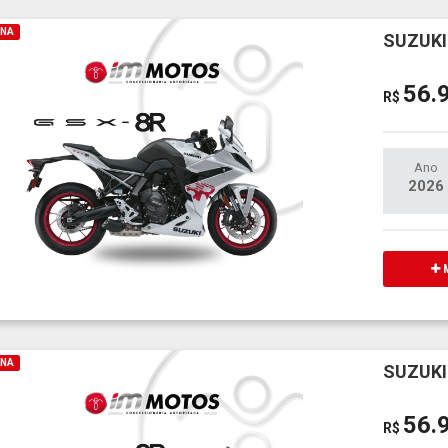
INA
SUZUKI
56.
R$
Ano
2026
M
INA
SUZUKI
56.
R$