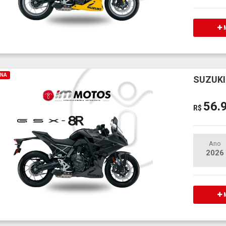
M
INA
SUZUKI
56.
R$
Ano
2026
M