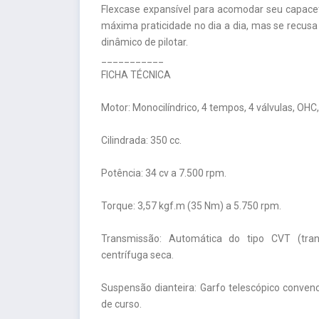
Flexcase expansível para acomodar seu capacete
máxima praticidade no dia a dia, mas se recusa
dinâmico de pilotar.
___________
FICHA TÉCNICA
Motor: Monocilíndrico, 4 tempos, 4 válvulas, OHC,
Cilindrada: 350 cc.
Potência: 34 cv a 7.500 rpm.
Torque: 3,57 kgf.m (35 Nm) a 5.750 rpm.
Transmissão: Automática do tipo CVT (tra
centrífuga seca.
Suspensão dianteira: Garfo telescópico conv
de curso.