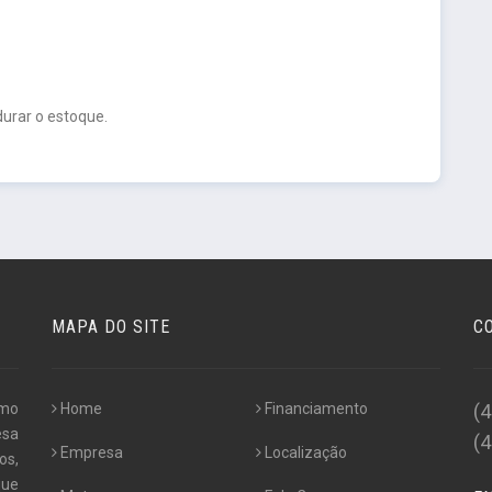
urar o estoque.
MAPA DO SITE
C
omo
Home
Financiamento
(
esa
(
Empresa
Localização
os,
que