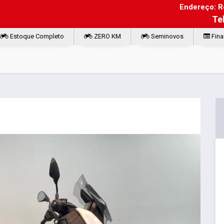
Endereço: Ro
Te
Estoque Completo
ZERO KM
Seminovos
Fina