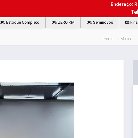
Endereço: Ro
Te
Estoque Completo
ZERO KM
Seminovos
Fina
Home
Motos