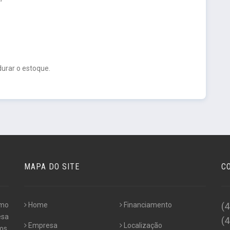
urar o estoque.
MAPA DO SITE
C
omo
Home
Financiamento
(
esa
(
Empresa
Localização
os,