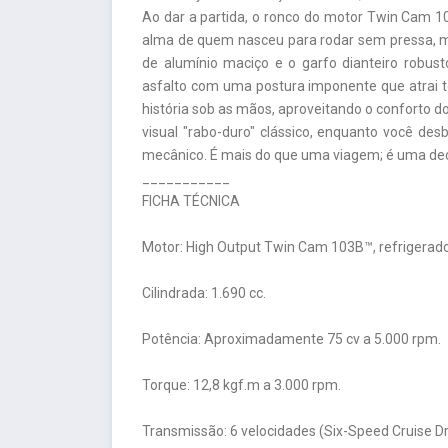
Ao dar a partida, o ronco do motor Twin Cam 1
alma de quem nasceu para rodar sem pressa, 
de alumínio maciço e o garfo dianteiro robus
asfalto com uma postura imponente que atrai to
história sob as mãos, aproveitando o conforto d
visual "rabo-duro" clássico, enquanto você desb
mecânico. É mais do que uma viagem; é uma decl
___________
FICHA TÉCNICA
Motor: High Output Twin Cam 103B™, refrigerado
Cilindrada: 1.690 cc.
Potência: Aproximadamente 75 cv a 5.000 rpm.
Torque: 12,8 kgf.m a 3.000 rpm.
Transmissão: 6 velocidades (Six-Speed Cruise Dr