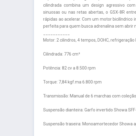
cilindrada combina um design agressivo co
sinuosas ou nas retas abertas, o GSX-8R entr
rápidas ao acelerar. Com um motor bicilíndrico 
perfeita para quem busca adrenalina sem abrir mã
___________
Motor: 2 cilindros, 4 tempos, DOHC, refrigeração 
Cilindrada: 776 cm³
Potência: 82 cv a 8.500 rpm
Torque: 7,84 kgf.ma 6.800 rpm
Transmissão: Manual de 6 marchas com coleção 
Suspensão dianteira: Garfo invertido Showa SF
Suspensão traseira: Monoamortecedor Showa a