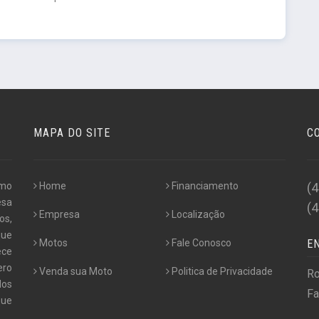
MAPA DO SITE
C
omo
Home
Financiamento
(
esa
(
Empresa
Localização
os,
que
Motos
Fale Conosco
E
ece
ero
Venda sua Moto
Politica de Privacidade
Ro
dos
Fa
que