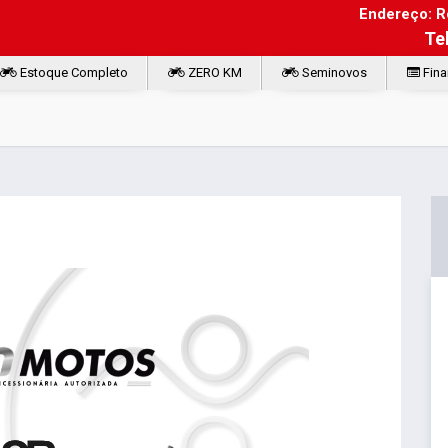
Endereço: Ro
Te
Estoque Completo
ZERO KM
Seminovos
Fina