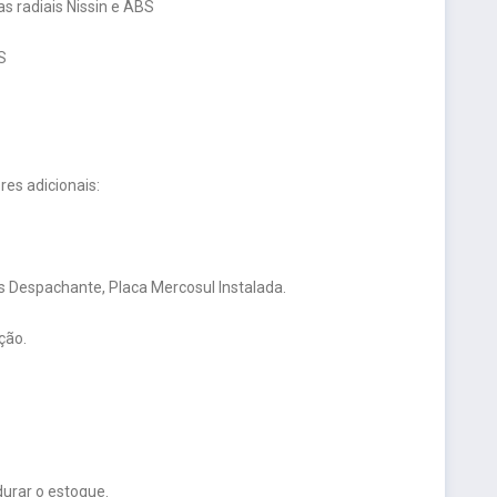
s radiais Nissin e ABS
S
es adicionais:
 Despachante, Placa Mercosul Instalada.
ção.
urar o estoque.