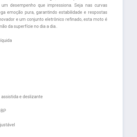
m um desempenho que impressiona. Seja nas curvas
ega emoção pura, garantindo estabilidade e respostas
inovador e um conjunto eletrônico refinado, esta moto é
o da superfície no dia a dia..
líquida
assistida e deslizante
F-BP
justável