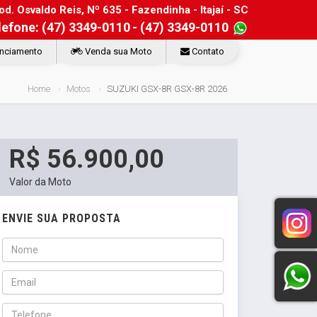
d. Osvaldo Reis, Nº 635 - Fazendinha - Itajaí - SC
lefone: (47) 3349-0110
- (47) 3349-0110
nciamento
Venda sua Moto
Contato
Home
Motos
SUZUKI GSX-8R GSX-8R 2026
R$ 56.900,00
Valor da Moto
ENVIE SUA PROPOSTA