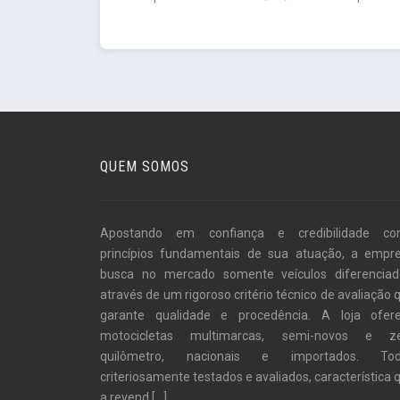
QUEM SOMOS
Apostando em confiança e credibilidade c
princípios fundamentais de sua atuação, a empr
busca no mercado somente veículos diferenciad
através de um rigoroso critério técnico de avaliação 
garante qualidade e procedência. A loja ofer
motocicletas multimarcas, semi-novos e z
quilômetro, nacionais e importados. To
criteriosamente testados e avaliados, característica 
a revend
[...]