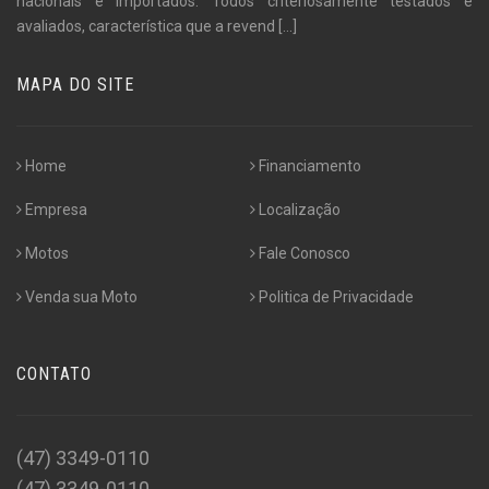
nacionais e importados. Todos criteriosamente testados e
avaliados, característica que a revend
[...]
MAPA DO SITE
Home
Financiamento
Empresa
Localização
Motos
Fale Conosco
Venda sua Moto
Politica de Privacidade
CONTATO
(47) 3349-0110
(47) 3349-0110