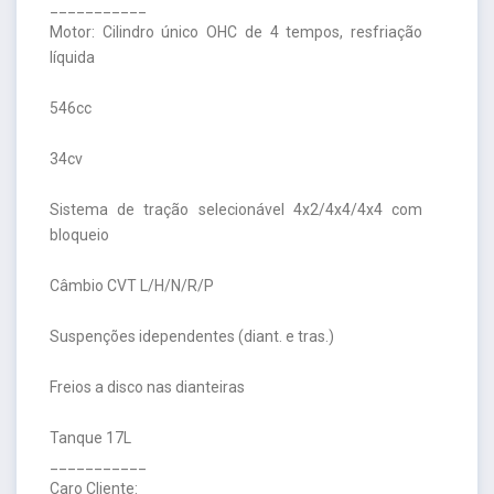
___________
Motor: Cilindro único OHC de 4 tempos, resfriação
líquida
546cc
34cv
Sistema de tração selecionável 4x2/4x4/4x4 com
bloqueio
Câmbio CVT L/H/N/R/P
Suspenções idependentes (diant. e tras.)
Freios a disco nas dianteiras
Tanque 17L
___________
Caro Cliente: