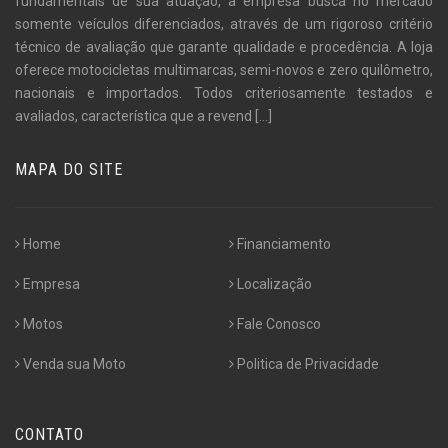
fundamentais de sua atuação, a empresa busca no mercado
somente veículos diferenciados, através de um rigoroso critério
técnico de avaliação que garante qualidade e procedência. A loja
oferece motocicletas multimarcas, semi-novos e zero quilômetro,
nacionais e importados. Todos criteriosamente testados e
avaliados, característica que a revend
[...]
MAPA DO SITE
Home
Financiamento
Empresa
Localização
Motos
Fale Conosco
Venda sua Moto
Politica de Privacidade
CONTATO