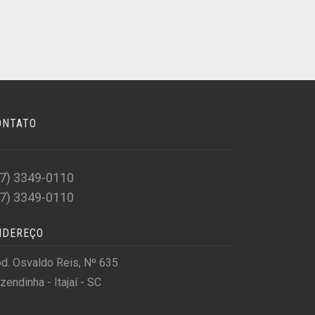
ONTATO
47) 3349-0110
47) 3349-0110
NDEREÇO
d. Osvaldo Reis, Nº 635
zendinha - Itajaí - SC