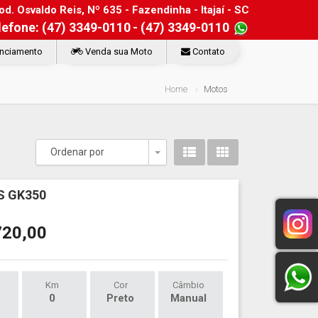
d. Osvaldo Reis, Nº 635 - Fazendinha - Itajaí - SC
lefone: (47) 3349-0110
- (47) 3349-0110
nciamento
Venda sua Moto
Contato
Home
Motos
Ordenar por
Toggle Dropdown
 GK350
720,00
Km
Cor
Câmbio
0
Preto
Manual