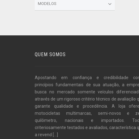
MODELOS
QUEM SOMOS
Apostando em confiança e credibilidade c
princípios fundamentais de sua atuação, a empr
busca no mercado somente veículos diferenciad
através de um rigoroso critério técnico de avaliação 
garante qualidade e procedência. A loja ofer
motocicletas multimarcas, semi-novos e z
quilômetro, nacionais e importados. To
criteriosamente testados e avaliados, característica 
a revend
[...]