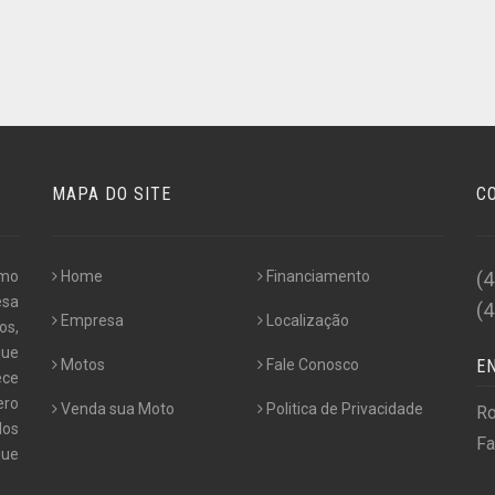
MAPA DO SITE
C
omo
Home
Financiamento
(
esa
(
Empresa
Localização
os,
que
Motos
Fale Conosco
E
ece
ero
Venda sua Moto
Politica de Privacidade
Ro
dos
Fa
que