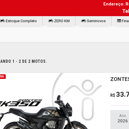
Endereço: Ro
Te
Estoque Completo
ZERO KM
Seminovos
Fina
NDO 1 - 2 DE 2 MOTOS.
INA
ZONTES
33.
R$
Ano
2026