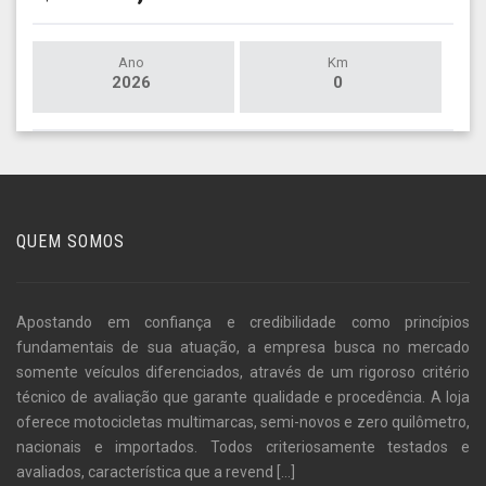
Ano
Km
2026
0
QUEM SOMOS
Apostando em confiança e credibilidade como princípios
fundamentais de sua atuação, a empresa busca no mercado
somente veículos diferenciados, através de um rigoroso critério
técnico de avaliação que garante qualidade e procedência. A loja
oferece motocicletas multimarcas, semi-novos e zero quilômetro,
nacionais e importados. Todos criteriosamente testados e
avaliados, característica que a revend
[...]